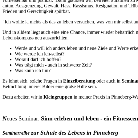
vorhersehbar und planbar. Dann glaubten wir, befreiter aufatmen z
antun, Ausgrenzung, Gewalt, Hass, Rassismus. Resignation und Trübsin
Frieden und Gerechtigkeit spürbar.
"Ich wollte ja nichts als das zu leben versuchen, was von mir selbst
Und in alldem liegt auch eine eine Chance, immer wieder beharrlich 
Lebenskompass neu auszurichten.
Werde und will ich anders leben und neue Ziele und Werte erk
Wie werde ich ich-selbst?
Worauf darf ich hoffen?
Was trägt mich - auch in schwerer Zeit?
Was kann ich tun?
Es lohnt sich, solche Fragen in
Einzelberatung
oder auch in
Semina
Betrachtung innerer Bilder eine große Hilfe sein.
Dazu arbeiten wir in
Kleingruppen
in meiner Praxis in Pinneberg-Wa
N
eues Seminar
:
Sinn erleben und leben - ein Fitnesscen
zur Schule des Lebens in Pinneberg
Seminarreihe