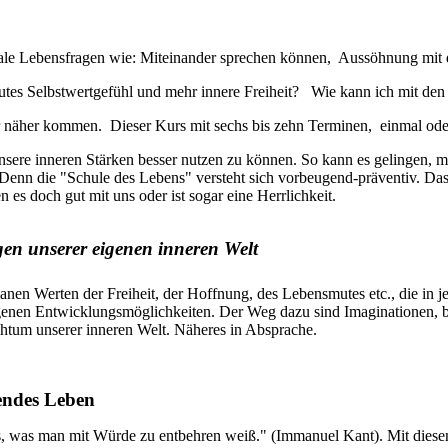
e Lebensfragen wie: Miteinander sprechen können, Aussöhnung mit d
 gutes Selbstwertgefühl und mehr innere Freiheit? Wie kann ich mit d
 näher kommen. Dieser Kurs mit sechs bis zehn Terminen, einmal oder
unsere inneren Stärken besser nutzen zu können. So kann es gelingen, 
en. Denn die "Schule des Lebens" versteht sich vorbeugend-präventiv. Da
n es doch gut mit uns oder ist sogar eine Herrlichkeit.
n unserer eigenen inneren Welt
anen Werten der Freiheit, der Hoffnung, des Lebensmutes etc., die in
e eigenen Entwicklungsmöglichkeiten. Der Weg dazu sind Imaginatione
htum unserer inneren Welt. Näheres in Absprache.
gendes Leben
as, was man mit Würde zu entbehren weiß." (Immanuel Kant). Mit diesem