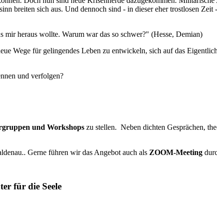
u können. Doch nun sind neue Krisenherde dazugekommen. Militärische 
n breiten sich aus. Und dennoch sind - in dieser eher trostlosen Zeit
 aus mir heraus wollte. Warum war das so schwer?" (Hesse, Demian)
neue Wege für gelingendes Leben zu entwickeln, sich auf das Eigentlic
ennen und verfolgen?
rgruppen und Workshops
zu stellen. Neben dichten Gesprächen, th
ldenau.. Gerne führen wir das Angebot auch als
ZOOM-Meeting
dur
ter für die Seele